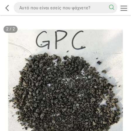
2
/
2