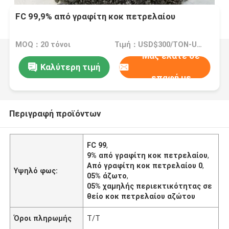
FC 99,9% από γραφίτη κοκ πετρελαίου
MOQ：20 τόνοι
Τιμή：USD$300/TON-USD$3000/TON
Μας ελάτε σε
Καλύτερη τιμή
επαφή με
Περιγραφή προϊόντων
FC 99
,
9% από γραφίτη κοκ πετρελαίου
,
Από γραφίτη κοκ πετρελαίου 0
,
Υψηλό φως:
05% άζωτο
,
05% χαμηλής περιεκτικότητας σε
θείο κοκ πετρελαίου αζώτου
Όροι πληρωμής
T/T