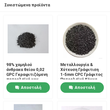
Συνιστώμενα προϊόντα
98% χαμηλού
Μεταλλουργία &
άνθρακα θείου 0,02
Χύτευση Γράφιτιση
GPC Γκραφιτιζόμενη
1-5mm CPC Γράφιτος
Σπίτι
πετρελαϊκή κοκ
Πετρελαϊκή Κόκκα
Αποστολή
Αποστολή
Προϊόντα
ερώτησης
ερώτησης
Περίπου εμείς