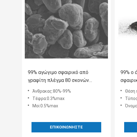
99% αγώγιμο σφαιρικό από
99% ο 
γραφίτη πλέγμα 80 σκονών
σφαιρι
άνθρακα νανο από γραφίτη
τέφρας
Άνθρακας:80%-99%
Θέση 
οξείδω
Τέφρα:0.3%max
Τύπος
Moi:0.5%max
Όνομα πρ
ΕΠΙΚΟΙΝΩΝΉΣΤΕ