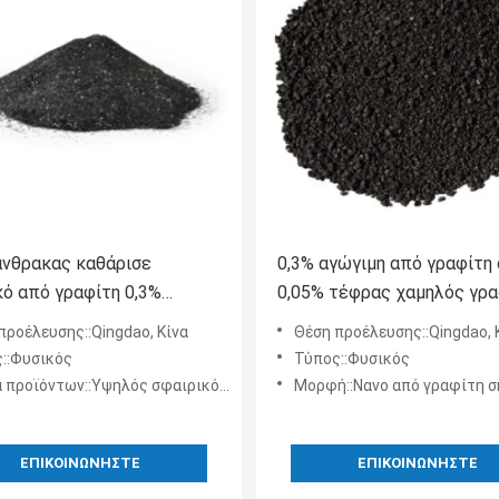
άνθρακας καθάρισε
0,3% αγώγιμη από γραφίτη
κό από γραφίτη 0,3%
0,05% τέφρας χαμηλός γρα
 γραφίτη άνθρακα
θείου
προέλευσης::Qingdao, Κίνα
Θέση προέλευσης::Qingdao, 
σης ανθεκτικό υψηλό
::Φυσικός
Τύπος::Φυσικός
οϊόντων::Υψηλός σφαιρικός γραφίτης άνθρακα
Μορφή::Νανο από γραφίτη σκόνη, σφαιρι
ΕΠΙΚΟΙΝΩΝΉΣΤΕ
ΕΠΙΚΟΙΝΩΝΉΣΤΕ