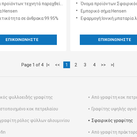
5um
γραφίτης λίθιου μορφής π
προϊόντων:τεχνητά παραχθείς γραφίτης
Όνομα προϊόντων:Σφαιρικός 
υγρασίας
α:Hensen
Εμπορικό σήμα:Hensen
κτικότητα σε άνθρακα:99.95%
Εφαρμογή:Ιονική μπαταρία λ
ΕΠΙΚΟΙΝΩΝΉΣΤΕ
ΕΠΙΚΟΙΝΩΝΉΣΤΕ
Page 1 of 4
|<
<<
1
2
3
4
>>
>|
κός φυλλοειδής γραφίτης
Από γραφίτη κοκ πετρ
στοποιημένο κοκ πετρελαίου
Γραφίτης υψηλής αγν
γραφίτη ρόλος φύλλων αλουμινίου
Σφαιρικός γραφίτης
fin
Από γραφίτη πράκτορ