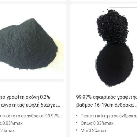
πό γραφίτη σκόνη 0,2%
99.97% σφαιρικός γραφίτη
 αγνότητας υψηλή διαύγεια
βαθμός 16-19um άνθρακα
ότητας υγρασίας καλή
μπαταριών τέφρας
τικότητα σε άνθρακα::99.97%min
Περιεκτικότητα σε άνθρακα:99
α:0.03%max
Όπως:0.03%max
0.2%max
Moi:0.2%max