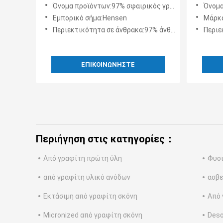
σφαιρικό από γραφίτη άνθρακα
5um-2
Όνομα προϊόντων:97% σφαιρικός γραφίτης
Όνομα 
SPG 97%
Εμπορικό σήμα:Hensen
Μάρκ
Περιεκτικότητα σε άνθρακα:97% άνθρακας
Περιε
ΕΠΙΚΟΙΝΩΝΉΣΤΕ
Περιήγηση στις κατηγορίες：
Από γραφίτη πρώτη ύλη
Φυσι
από γραφίτη υλικό ανόδων
ασβε
Εκτάσιμη από γραφίτη σκόνη
Από 
Micronized από γραφίτη σκόνη
Deso