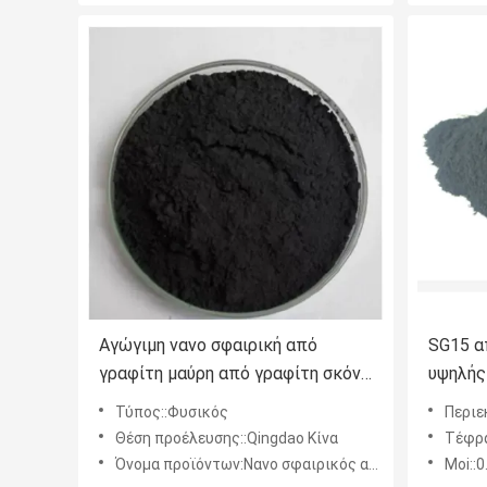
Αγώγιμη νανο σφαιρική από
SG15 α
γραφίτη μαύρη από γραφίτη σκόνη
υψηλής
D50
αγωγιμ
Τύπος::Φυσικός
Περιεκ
Θέση προέλευσης::Qingdao Κίνα
Τέφρ
Όνομα προϊόντων:Νανο σφαιρικός αγώγιμος γραφίτης
Moi::