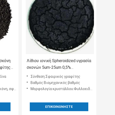
 σκόνη
Λίθιου ιονική Spheroidized υγρασία
φίτης
σκονών 5um-25um 0,5%
μπαταριών από γραφίτη
Κίνα
Σύνθεση:Σφαιρικός γραφίτης
Βαθμός:Βιομηχανικός βαθμός
κός γραφίτης
Μορφολογία κρυστάλλου:Φυλλοειδής γραφίτης
ΕΠΙΚΟΙΝΩΝΉΣΤΕ