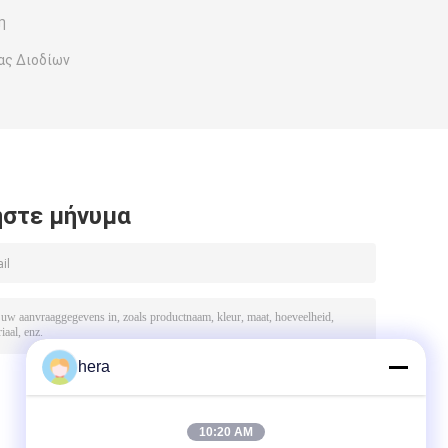
η
ας Διοδίων
στε μήνυμα
hera
10:20 AM