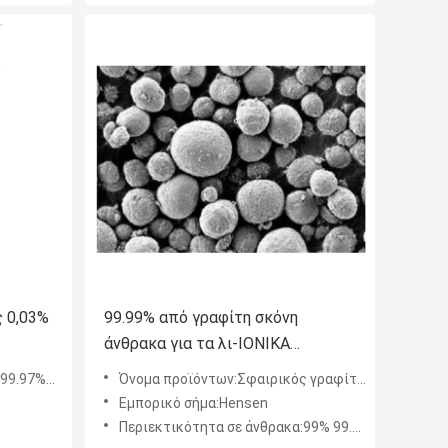
ς 0,03%
99.99% από γραφίτη σκόνη
άνθρακα για τα λι-ΙΟΝΙΚΑ
δευτεροβάθμια υλικά μπαταριών
.97%min
Όνομα προϊόντων:Σφαιρικός γραφίτης
Εμπορικό σήμα:Hensen
Περιεκτικότητα σε άνθρακα:99% 99.99%