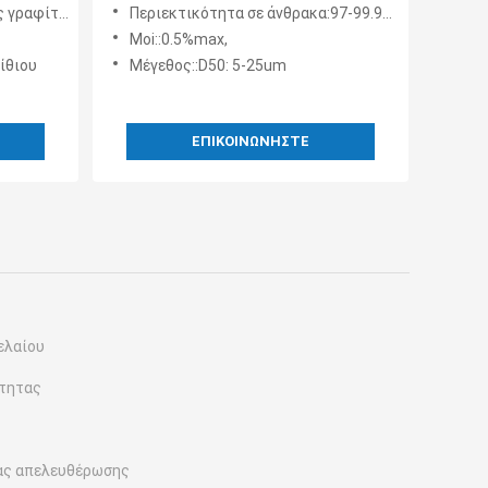
ατατών
άνθρακας 0.9-1.05g/Cc λι
γραφίτης
Περιεκτικότητα σε άνθρακα:97-99.98%min
Moi::0.5%max,
ίθιου
Μέγεθος::D50: 5-25um
ΕΠΙΚΟΙΝΩΝΉΣΤΕ
ελαίου
ότητας
ας απελευθέρωσης