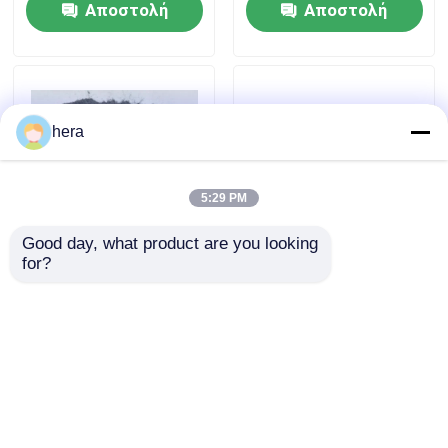
Αποστολή
Αποστολή
μπαταρίας και τη μακρά
Performance
διάρκεια ζωής του
ερώτησης
ερώτησης
κύκλου
hera
5:29 PM
Good day, what product are you looking 
for?
Industrial High Thermal
Improve Your Production
Conductivity Battery for
with Onset Temp 180 –
Long-lasting
220 °C Graphite
Performance Moi
Expansion Powder
0.5%max
Αποστολή
Αποστολή
ερώτησης
ερώτησης
Αρχική Σελίδα
Περίπου εμείς
επαφή
Desktop Site