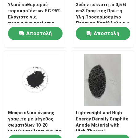
Υλικά καθαρισμού
Χύδην πυκνότητα 0,5 G
παραπροϊόντων F.C 95%
cm3 Γραφίτης Πρώτη
Ελάχιστο για
Ύλη Προσαρμοσμένο
προηγμένα πυρίμαχα
Πρότυπο Κατάλληλο για
υλικά
Μπαταρίες,
Αποστολή
Αποστολή
Ηλεκτρόδια και
Εναλλάκτες
ερώτησης
ερώτησης
Θερμότητας
Μαύρο υλικό άνωσης
Lightweight and High
γραφίτη με μέγεθος
Energy Density Graphite
σωματιδίων 10-20
Anode Material with
μικρών σχεδιασμένο για
High Thermal
την απόδοση της
Conductivity