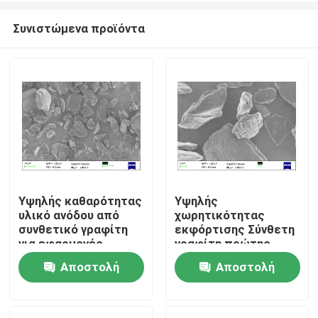
Συνιστώμενα προϊόντα
Υψηλής καθαρότητας
Υψηλής
υλικό ανόδου από
χωρητικότητας
Σπίτι
συνθετικό γραφίτη
εκφόρτισης Σύνθετη
για εφαρμογές
γραφίτη πρώτης
μπαταριών ιόντων
ύλης για άνοδο
Αποστολή
Αποστολή
Προϊόντα
λιθίου
μπαταρίας με χαμηλή
περιεκτικότητα σε
ερώτησης
ερώτησης
στάχτες και υψηλή
Περίπου εμείς
απόδοση πρώτης