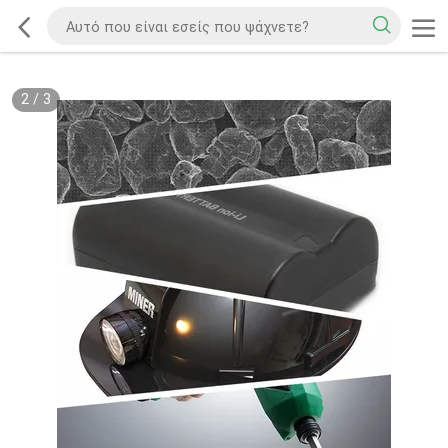
2
/
3