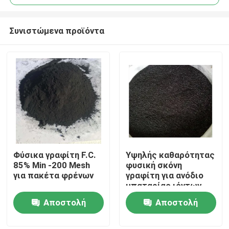
Συνιστώμενα προϊόντα
Φύσικα γραφίτη F.C.
Υψηλής καθαρότητας
Σπίτι
85% Min -200 Mesh
φυσική σκόνη
για πακέτα φρένων
γραφίτη για ανόδιο
μπαταρίας ιόντων
Προϊόντα
λιθίου
Αποστολή
Αποστολή
ερώτησης
ερώτησης
Περίπου εμείς