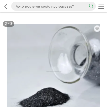
2
/
3