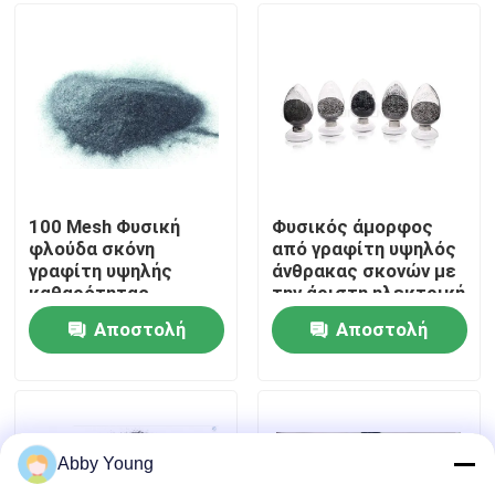
Γύρος εργοστασίων
Ποιοτικός έλεγχος
Μας ελάτε σε επαφή με
100 Mesh Φυσική
Φυσικός άμορφος
φλούδα σκόνη
από γραφίτη υψηλός
γραφίτη υψηλής
άνθρακας σκονών με
Ειδήσεις
καθαρότητας
την άριστη ηλεκτρική
αγωγιμότητα
Αποστολή
Αποστολή
Περιπτώσεις
ερώτησης
ερώτησης
Από γραφίτη πρώτη ύλη
Abby Young
Φυσικός φυλλοειδής γραφίτης