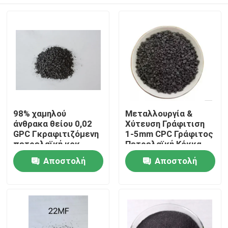
98% χαμηλού
Μεταλλουργία &
άνθρακα θείου 0,02
Χύτευση Γράφιτιση
GPC Γκραφιτιζόμενη
1-5mm CPC Γράφιτος
πετρελαϊκή κοκ
Πετρελαϊκή Κόκκα
Σπίτι
Αποστολή
Αποστολή
ερώτησης
ερώτησης
Προϊόντα
Περίπου εμείς