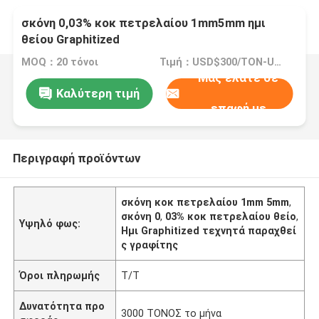
σκόνη 0,03% κοκ πετρελαίου 1mm5mm ημι
θείου Graphitized
MOQ：20 τόνοι
Τιμή：USD$300/TON-USD$3000/TON
Μας ελάτε σε
Καλύτερη τιμή
επαφή με
Περιγραφή προϊόντων
σκόνη κοκ πετρελαίου 1mm 5mm
,
σκόνη 0
,
03% κοκ πετρελαίου θείο
,
Υψηλό φως:
Ημι Graphitized τεχνητά παραχθεί
ς γραφίτης
Όροι πληρωμής
T/T
Δυνατότητα προ
3000 ΤΟΝΟΣ το μήνα