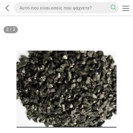
2
/
2