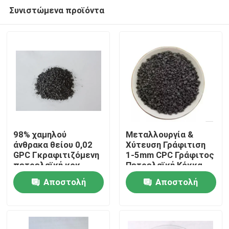
Συνιστώμενα προϊόντα
98% χαμηλού
Μεταλλουργία &
άνθρακα θείου 0,02
Χύτευση Γράφιτιση
GPC Γκραφιτιζόμενη
1-5mm CPC Γράφιτος
Σπίτι
πετρελαϊκή κοκ
Πετρελαϊκή Κόκκα
Αποστολή
Αποστολή
Προϊόντα
ερώτησης
ερώτησης
Περίπου εμείς