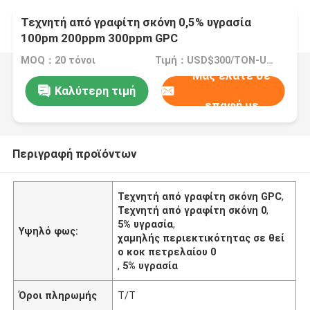
Τεχνητή από γραφίτη σκόνη 0,5% υγρασία
100pm 200ppm 300ppm GPC
MOQ：20 τόνοι
Τιμή：USD$300/TON-USD$3000/TON
Μας ελάτε σε
Καλύτερη τιμή
επαφή με
Περιγραφή προϊόντων
Τεχνητή από γραφίτη σκόνη GPC
,
Τεχνητή από γραφίτη σκόνη 0
,
5% υγρασία
,
Υψηλό φως:
χαμηλής περιεκτικότητας σε θεί
ο κοκ πετρελαίου 0
,
5% υγρασία
Όροι πληρωμής
T/T