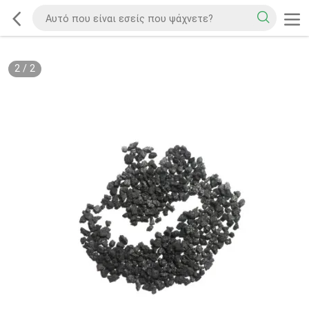
2
/
2