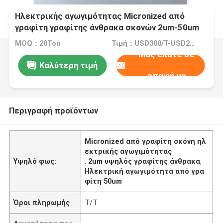
Ηλεκτρικής αγωγιμότητας Micronized από
γραφίτη γραφίτης άνθρακα σκονών 2um-50um
υψηλός
MOQ：20Ton
Τιμή：USD300/T-USD2000/T
Μας ελάτε σε
Καλύτερη τιμή
επαφή με
Περιγραφή προϊόντων
Micronized από γραφίτη σκόνη ηλ
εκτρικής αγωγιμότητας
Υψηλό φως:
,
2um υψηλός γραφίτης άνθρακα
,
Ηλεκτρική αγωγιμότητα από γρα
φίτη 50um
Όροι πληρωμής
T/T