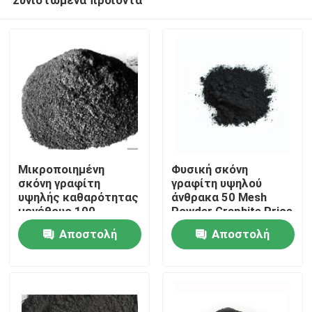
Μικροποιημένη
Φυσική σκόνη
σκόνη γραφίτη
γραφίτη υψηλού
υψηλής καθαρότητας
άνθρακα 50 Mesh
μεγέθους 100
Powder Graphite Price
Σπίτι
πλέκων για
Αποστολή
Αποστολή
λιπαντικό
ερώτησης
ερώτησης
Προϊόντα
Περίπου εμείς