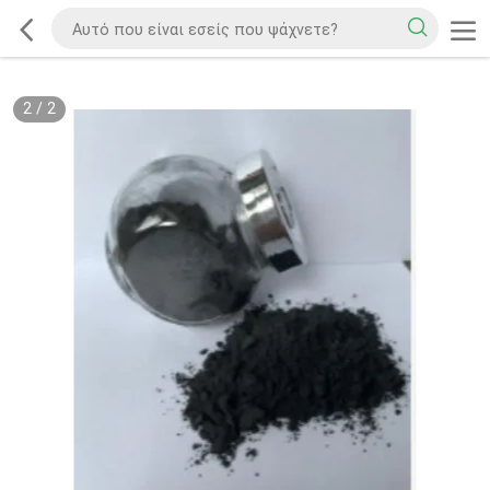
2
/
2