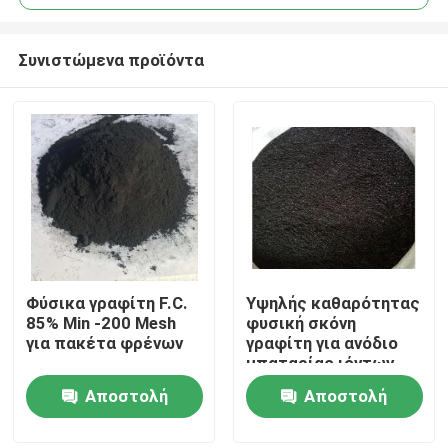
Συνιστώμενα προϊόντα
Φύσικα γραφίτη F.C.
Υψηλής καθαρότητας
Σπίτι
85% Min -200 Mesh
φυσική σκόνη
για πακέτα φρένων
γραφίτη για ανόδιο
μπαταρίας ιόντων
Προϊόντα
λιθίου
Αποστολή
Αποστολή
ερώτησης
ερώτησης
Περίπου εμείς