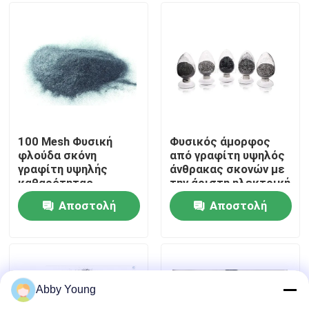
Γύρος εργοστασίων
Ποιοτικός έλεγχος
Μας ελάτε σε επαφή με
100 Mesh Φυσική
Φυσικός άμορφος
φλούδα σκόνη
από γραφίτη υψηλός
γραφίτη υψηλής
άνθρακας σκονών με
Ειδήσεις
καθαρότητας
την άριστη ηλεκτρική
αγωγιμότητα
Αποστολή
Αποστολή
Περιπτώσεις
ερώτησης
ερώτησης
Από γραφίτη πρώτη ύλη
Abby Young
Φυσικός φυλλοειδής γραφίτης