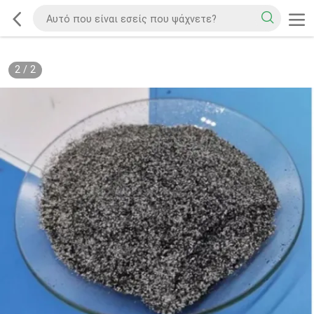
2
/
2