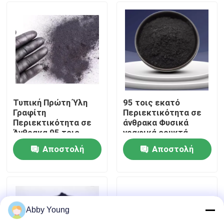
εφαρμογές
Γύρος εργοστασίων
Ποιοτικός έλεγχος
Μας ελάτε σε επαφή με
Τυπική Πρώτη Ύλη
95 τοις εκατό
Γραφίτη
Περιεκτικότητα σε
Περιεκτικότητα σε
άνθρακα Φυσικά
Ειδήσεις
Άνθρακα 95 τοις
γραφικά ορυκτά
εκατό Δείγμα Ιδανικό
Δείγμα παρέχει
Αποστολή
Αποστολή
για Διάφορες
υλικό για βιομηχανική
Περιπτώσεις
Βιομηχανικές και
κατασκευή και
ερώτησης
ερώτησης
Κατασκευαστικές
επεξεργασία
Χρήσεις
Από γραφίτη πρώτη ύλη
Abby Young
Φυσικός φυλλοειδής γραφίτης