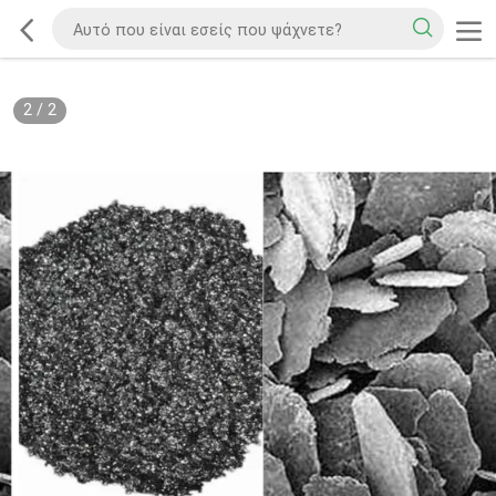
2
/
2