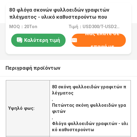
80 φλόγα σκονών φυλλοειδών γραφιτών
πλέγματος - υλικό καθυστερούντω που
προσαρμόζεται για τη ρίψη του επιστρώματος
MOQ：20Ton
Τιμή：USD300/T-USD2000/T
Μας ελάτε σε
Καλύτερη τιμή
επαφή με
Περιγραφή προϊόντων
80 σκόνη φυλλοειδών γραφιτών π
λέγματος
,
Πετώντας σκόνη φυλλοειδών γρα
Υψηλό φως:
φιτών
,
Φλόγα φυλλοειδών γραφιτών - υλι
κό καθυστερούντω