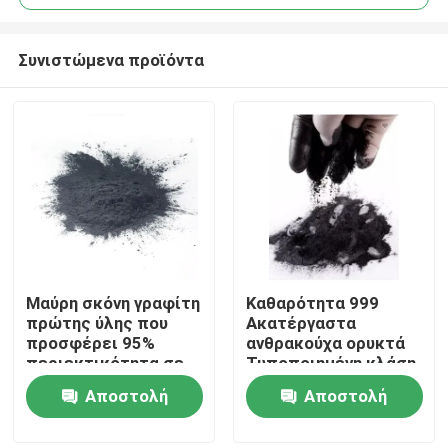
Συνιστώμενα προϊόντα
Μαύρη σκόνη γραφίτη
Καθαρότητα 999
Σπίτι
πρώτης ύλης που
Ακατέργαστα
προσφέρει 95%
ανθρακούχα ορυκτά
περιεκτικότητα σε
Τυποποιημένη κλάση
Προϊόντα
άνθρακα και
Κατάλληλο για τη
Αποστολή
Αποστολή
καθαρότητα 999
χημική επεξεργασία
κατάλληλη για
και βιομηχανικές
ερώτησης
ερώτησης
Περίπου εμείς
τεχνικές εφαρμογές
ενεργειακές