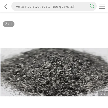
2
/
4