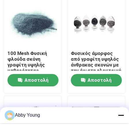
Γύρος εργοστασίων
Ποιοτικός έλεγχος
Μας ελάτε σε επαφή με
100 Mesh Φυσική
Φυσικός άμορφος
φλούδα σκόνη
από γραφίτη υψηλός
γραφίτη υψηλής
άνθρακας σκονών με
καθαρότητας
την άριστη ηλεκτρική
Ειδήσεις
αγωγιμότητα
Αποστολή
Αποστολή
Περιπτώσεις
ερώτησης
ερώτησης
Από γραφίτη πρώτη ύλη
Abby Young
Φυσικός φυλλοειδής γραφίτης