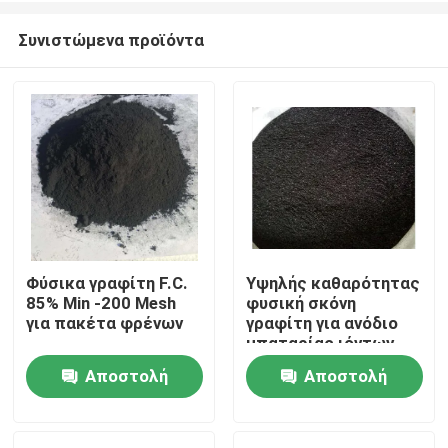
Συνιστώμενα προϊόντα
Φύσικα γραφίτη F.C.
Υψηλής καθαρότητας
85% Min -200 Mesh
φυσική σκόνη
Σπίτι
για πακέτα φρένων
γραφίτη για ανόδιο
μπαταρίας ιόντων
λιθίου
Αποστολή
Αποστολή
Προϊόντα
ερώτησης
ερώτησης
Περίπου εμείς