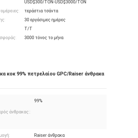
USD$300/TON-USD$3000/TON
ομέρειες:
τεράστια τσάντα
ης:
30 εργάσιμες ημέρες
T/T
σφοράς:
3000 τόνος το μήνα
ακα κοκ 99% πετρελαίου GPC/Raiser άνθρακα
99%
ρός άνθρακας::
μογή:
Raiser άνθρακα