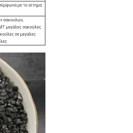
σύμφωνα με το αίτημα
ν σακουλών,
MT μεγάλες σακούλες
κούλες σε μεγάλες
ύλες