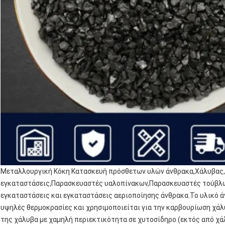
Μεταλλουργική Κόκη Κατασκευή πρόσθετων υλών άνθρακα,Χάλυβας,
εγκαταστάσεις,Παρασκευαστές υαλοπίνακων,Παρασκευαστές τούβλω
εγκαταστάσεις και εγκαταστάσεις αεριοποίησης άνθρακα.Το υλικό άν
υψηλές θερμοκρασίες και χρησιμοποιείται για την καρβουρίωση χάλ
της χάλυβα με χαμηλή περιεκτικότητα σε χυτοσίδηρο (εκτός από χά