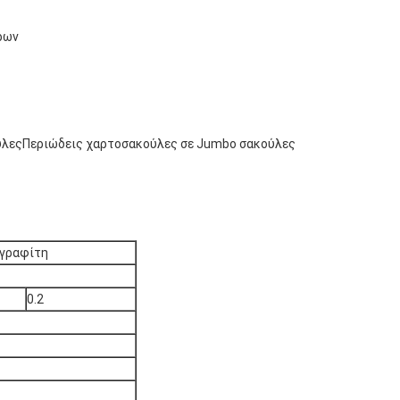
ρων
ούλεςΠεριώδεις χαρτοσακούλες σε Jumbo σακούλες
 γραφίτη
0.2