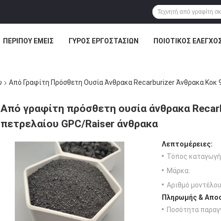
ΠΕΡΊΠΟΥ ΕΜΕΊΣ
ΓΎΡΟΣ ΕΡΓΟΣΤΑΣΊΩΝ
ΠΟΙΟΤΙΚΌΣ ΈΛΕΓΧΟ
υ
Από Γραφίτη Πρόσθετη Ουσία Άνθρακα Recarburizer Άνθρακα Κοκ
Από γραφίτη πρόσθετη ουσία άνθρακα Recarb
πετρελαίου GPC/Raiser άνθρακα
Λεπτομέρειες:
Τόπος καταγωγή
Μάρκα:
Αριθμό μοντέλου
Πληρωμής & Αποσ
Ποσότητα παραγγ