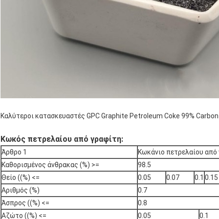
Καλύτεροι κατασκευαστές GPC Graphite Petroleum Coke 99% Carbon R
Κωκός πετρελαίου από γραφίτη:
Άρθρο 1
Κωκάνιο πετρελαίου από
Καθορισμένος άνθρακας (%) >=
98.5
Θείο ((%) <=
0.05
0.07
0.1
0.15
Αριθμός (%)
0.7
Άσπρος ((%) <=
0.8
Αζώτο ((%) <=
0.05
0.1