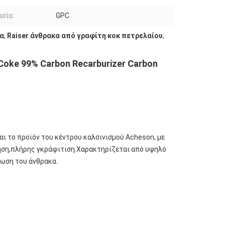
σία:
GPC
κα
,
Raiser άνθρακα από γραφίτη κοκ πετρελαίου
,
oke 99% Carbon Recarburizer Carbon
ι το προϊόν του κέντρου καλσινισμού Acheson, με
ηση,πλήρης γκράφιτιση.Χαρακτηρίζεται από υψηλό
έωση του άνθρακα.