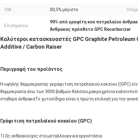
V.M. ::
00,5% μέγιστο
Ονομα
99% από γραφίτη κοκ πετρελαίου άνθρα
Επισημαίνω:
Άνθρακας πρόσθετο GPC Recarburizer
Καλύτεροι κατασκευαστές GPC Graphite Petroleum C
Additive / Carbon Raiser
Περιγραφή του προϊόντος
Η υψηλής θερμοκρασίας γκράφιτιση πετρελαϊκού κοκσίου ((GPC) είνα
θερμοκρασία άνω των 3000 βαθμών Κελσίου,μακροχρόνια καλσινποί
σταθερό άνθρακαΤο χυτοσίδηρο είναι η πρώτη επιλογή για την αναν
Γράφιτιση πετρελαϊκού κοκκίου (GPC)
1) Ως ανθρακούχος στα μεταλλουργικά εργοστάσια