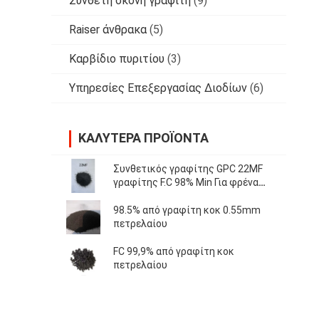
Σύνθετη σκόνη γραφίτη
(9)
Raiser άνθρακα
(5)
Καρβίδιο πυριτίου
(3)
Υπηρεσίες Επεξεργασίας Διοδίων
(6)
ΚΑΛΎΤΕΡΑ ΠΡΟΪΌΝΤΑ
Συνθετικός γραφίτης GPC 22MF
γραφίτης F.C 98% Min Για φρένα
υψηλής ποιότητας
98.5% από γραφίτη κοκ 0.55mm
πετρελαίου
FC 99,9% από γραφίτη κοκ
πετρελαίου