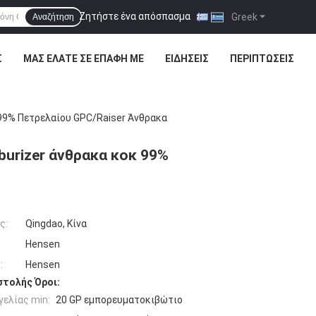
Ζητήστε ένα απόσπασμα
|
Greek
Αναζήτηση
Σ
ΜΑΣ ΕΛΆΤΕ ΣΕ ΕΠΑΦΉ ΜΕ
ΕΙΔΉΣΕΙΣ
ΠΕΡΙΠΤΏΣΕΙΣ
 99% Πετρελαίου GPC/Raiser Άνθρακα
urizer άνθρακα κοκ 99%
ς:
Qingdao, Κίνα
Hensen
:
Hensen
τολής Όροι:
ελίας min:
20 GP εμπορευματοκιβώτιο