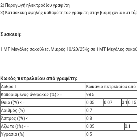
2) Παραγωγή ηλεκτροδίου γραφίτη
3) Κατασκευή υψηλής καθαρότητας γραφίτη στην βιομηχανία κυττά
Συσκευή:
1 ΜΤ Μεγάλες σακούλες, Μικρές 10/20/25Kg σε 1 ΜΤ Μεγάλες σακ
Κωκός πετρελαίου από γραφίτη:
Άρθρο 1
Κωκάνιο πετρελαίου από
Καθορισμένος άνθρακας (%) >=
98.5
Θείο ((%) <=
0.05
0.07
0.1
0.15
Αριθμός (%)
0.7
Άσπρος ((%) <=
0.8
Αζώτο ((%) <=
0.05
0.1
Υγρασία (%)
0.5