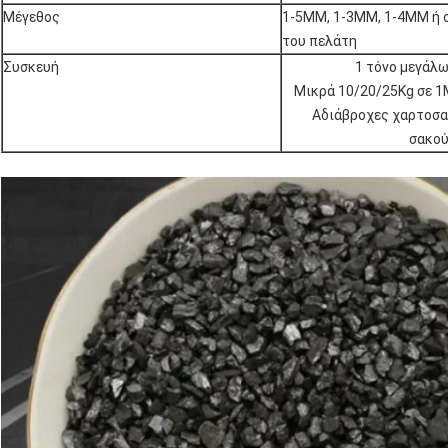
Μέγεθος
1-5MM, 1-3MM, 1-4MM ή 
του πελάτη
Συσκευή
1 τόνο μεγάλω
Μικρά 10/20/25Kg σε 1
Αδιάβροχες χαρτοσα
σακο