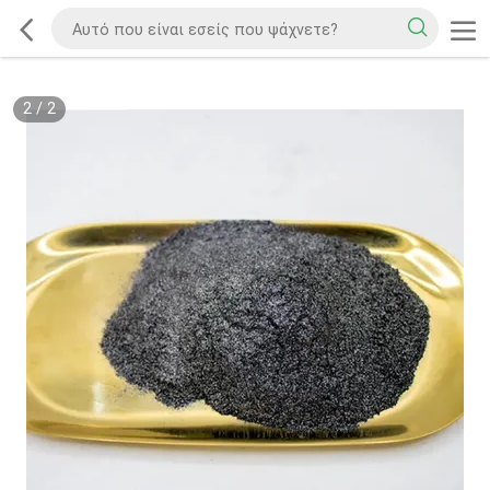
2
/
2