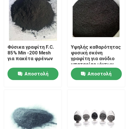
Φύσικα γραφίτη F.C.
Υψηλής καθαρότητας
85% Min -200 Mesh
φυσική σκόνη
για πακέτα φρένων
γραφίτη για ανόδιο
μπαταρίας ιόντων
λιθίου
Αποστολή
Αποστολή
ερώτησης
ερώτησης
Σπίτι
Προϊόντα
Περίπου εμείς