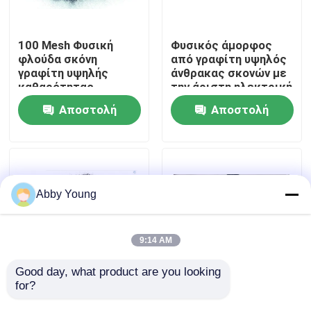
Γύρος εργοστασίων
100 Mesh Φυσική
Φυσικός άμορφος
φλούδα σκόνη
από γραφίτη υψηλός
γραφίτη υψηλής
άνθρακας σκονών με
Ποιοτικός έλεγχος
καθαρότητας
την άριστη ηλεκτρική
αγωγιμότητα
Αποστολή
Αποστολή
Μας ελάτε σε επαφή με
ερώτησης
ερώτησης
Ειδήσεις
Abby Young
Περιπτώσεις
9:14 AM
Από γραφίτη πρώτη ύλη
Good day, what product are you looking 
for?
95%-99% ο άνθρακας
95% υψηλή άνθρακα
καθόρισε τη
σκόνη φυλλοειδών
Φυσικός φυλλοειδής γραφίτης