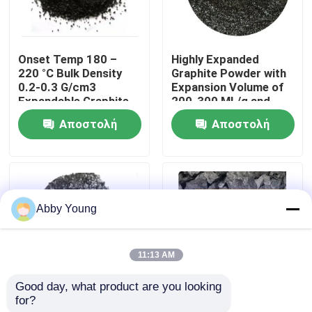
Γύρος εργοστασίων
Onset Temp 180 –
Highly Expanded
220 °C Bulk Density
Graphite Powder with
Ποιοτικός έλεγχος
0.2-0.3 G/cm3
Expansion Volume of
Expandable Graphite
200-300 ML/g and
Powder for
Volatile Content ≤4%
Αποστολή
Αποστολή
Μας ελάτε σε επαφή με
Performance
ερώτησης
ερώτησης
Ειδήσεις
Abby Young
Περιπτώσεις
11:13 AM
Από γραφίτη πρώτη ύλη
Good day, what product are you looking 
for?
Expandable Graphite
Industrial Expandable
Φυσικός φυλλοειδής γραφίτης