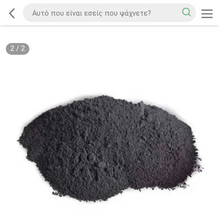
2
/
2