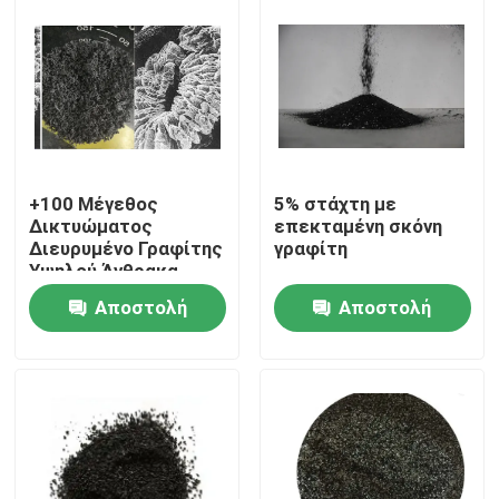
+100 Μέγεθος
5% στάχτη με
Δικτυώματος
επεκταμένη σκόνη
Διευρυμένο Γραφίτης
γραφίτη
Υψηλού Άνθρακα
Αποστολή
Αποστολή
Σπίτι
ερώτησης
ερώτησης
Προϊόντα
Περίπου εμείς