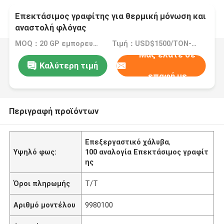
Επεκτάσιμος γραφίτης για θερμική μόνωση και
αναστολή φλόγας
MOQ：20 GP εμπορευματοκιβώτιο
Τιμή：USD$1500/TON-USD$3000/TON
Μας ελάτε σε
Καλύτερη τιμή
επαφή με
Περιγραφή προϊόντων
Επεξεργαστικό χάλυβα
,
Υψηλό φως:
100 αναλογία Επεκτάσιμος γραφίτ
ης
Όροι πληρωμής
T/T
Αριθμό μοντέλου
9980100