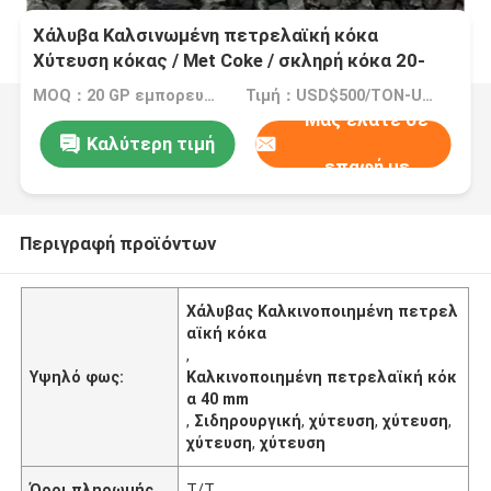
Χάλυβα Καλσινωμένη πετρελαϊκή κόκα
Χύτευση κόκας / Met Coke / σκληρή κόκα 20-
40mm
MOQ：20 GP εμπορευματοκιβώτιο
Τιμή：USD$500/TON-USD$3000/TON
Μας ελάτε σε
Καλύτερη τιμή
επαφή με
Περιγραφή προϊόντων
Χάλυβας Καλκινοποιημένη πετρελ
αϊκή κόκα
,
Υψηλό φως:
Καλκινοποιημένη πετρελαϊκή κόκ
α 40 mm
,
Σιδηρουργική
,
χύτευση
,
χύτευση
,
χύτευση
,
χύτευση
Όροι πληρωμής
T/T