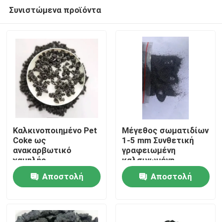
Συνιστώμενα προϊόντα
Καλκινοποιημένο Pet
Μέγεθος σωματιδίων
Coke ως
1-5 mm Συνθετική
ανακαρβωτικό
γραφειωμένη
Σπίτι
χαμηλής
καλσινωμένη
περιεκτικότητας σε
πετρελαϊκή κόκκα
Αποστολή
Αποστολή
θείο
για επένδυση
Προϊόντα
Καλκινοποιημένο
δισκίων πέδης
ερώτησης
ερώτησης
Petroleum Coke CPC
Περίπου εμείς