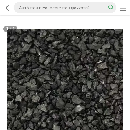
1
/
1