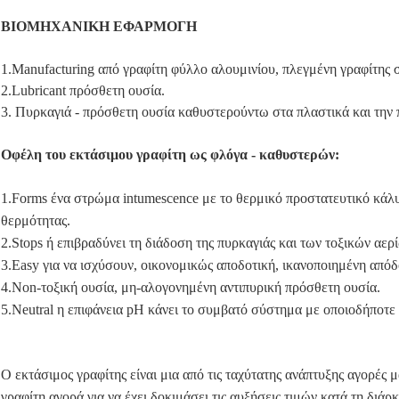
ΒΙΟΜΗΧΑΝΙΚΗ ΕΦΑΡΜΟΓΗ
1.Manufacturing από γραφίτη φύλλο αλουμινίου, πλεγμένη γραφίτης 
2.Lubricant πρόσθετη ουσία.
3. Πυρκαγιά - πρόσθετη ουσία καθυστερούντω στα πλαστικά και την
Οφέλη του εκτάσιμου γραφίτη ως φλόγα - καθυστερών:
1.Forms ένα στρώμα intumescence με το θερμικό προστατευτικό κάλ
θερμότητας.
2.Stops ή επιβραδύνει τη διάδοση της πυρκαγιάς και των τοξικών αερ
3.Easy για να ισχύσουν, οικονομικώς αποδοτική, ικανοποιημένη από
4.Non-τοξική ουσία, μη-αλογονημένη αντιπυρική πρόσθετη ουσία.
5.Neutral η επιφάνεια pH κάνει το συμβατό σύστημα με οποιοδήποτ
Ο εκτάσιμος γραφίτης είναι μια από τις ταχύτατης ανάπτυξης αγορές μα
γραφίτη αγορά για να έχει δοκιμάσει τις αυξήσεις τιμών κατά τη διάρ