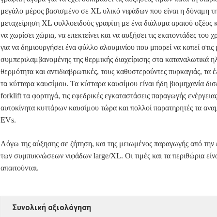
μεγάλο μέρος βασισμένο σε XL υλικό νιφάδων που είναι η δύναμη τη
μεταχείρηση XL φυλλοειδούς γραφίτη με ένα διάλυμα αραιού οξέος κα
να χωρίσει χώρια, να επεκτείνει και να αυξήσει τις εκατοντάδες του 
για να δημιουργήσει ένα φύλλο αλουμινίου που μπορεί να κοπεί στις
συμπεριλαμβανομένης της θερμικής διαχείρισης στα καταναλωτικά η
θερμότητα και αντιδιαβρωτικές, τους καθυστερούντες πυρκαγιάς, τα έ
τα κύτταρα καυσίμου. Τα κύτταρα καυσίμου είναι ήδη βιομηχανία δι
forklift τα φορτηγά, τις εφεδρικές εγκαταστάσεις παραγωγής ενέργεια
αυτοκίνητα κυττάρων καυσίμου τώρα και πολλοί παρατηρητές τα ανα
EVs.
Λόγω της αύξησης σε ζήτηση, και της μειωμένος παραγωγής από την 
των συμπυκνώσεων νιφάδων large/XL. Οι τιμές και τα περιθώρια είνα
απαιτούνται.
Συνολική αξιολόγηση