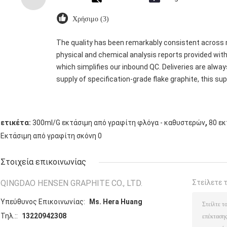
Χρήσιμο (3)
The quality has been remarkably consistent across m
physical and chemical analysis reports provided wit
which simplifies our inbound QC. Deliveries are alw
supply of specification-grade flake graphite, this supp
,
ετικέτα:
300ml/G εκτάσιμη από γραφίτη φλόγα - καθυστερών
80 ε
Εκτάσιμη από γραφίτη σκόνη 0
Στοιχεία επικοινωνίας
QINGDAO HENSEN GRAPHITE CO., LTD.
Στείλετε 
Υπεύθυνος Επικοινωνίας:
Ms. Hera Huang
Τηλ.::
13220942308