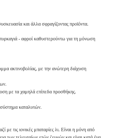
συσκευασία και άλλα σφραγίζοντας προϊόντα.
 πυρκαγιά - αφροί καθυστερούντω για τη μόνωση
υμμα ακτινοβολίας, με την ανώτερη διάχυση
ίων.
δοση με τα χαμηλά επίπεδα προσθήκης.
ε σύστημα καταλυτών.
ζί με τις ιονικές μπαταρίες λι. Είναι η μόνη από
κεια των τελευταίων ετών ζευγών και είναι κατά ένα