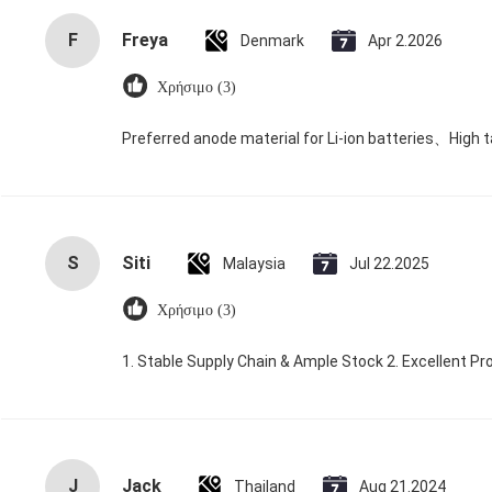
F
Freya
Denmark
Apr 2.2026
Χρήσιμο (3)
Preferred anode material for Li‑ion batteries、High 
S
Siti
Malaysia
Jul 22.2025
Χρήσιμο (3)
1. Stable Supply Chain & Ample Stock 2. Excellent Pr
J
Jack
Thailand
Aug 21.2024