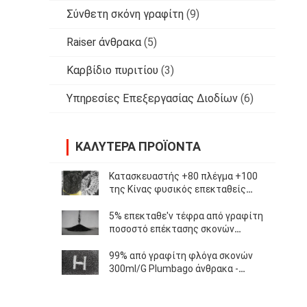
Σύνθετη σκόνη γραφίτη
(9)
Raiser άνθρακα
(5)
Καρβίδιο πυριτίου
(3)
Υπηρεσίες Επεξεργασίας Διοδίων
(6)
ΚΑΛΎΤΕΡΑ ΠΡΟΪΌΝΤΑ
Κατασκευαστής +80 πλέγμα +100
της Κίνας φυσικός επεκταθείς
γραφίτης άνθρακα 98% πλέγματος
υψηλός που χρησιμοποιείται στα
5% επεκταθε'ν τέφρα από γραφίτη
μηχανήματα
ποσοστό επέκτασης σκονών
250ml/G υψηλό για τη
μεταλλουργική βιομηχανία
99% από γραφίτη φλόγα σκονών
300ml/G Plumbago άνθρακα -
καθυστερών