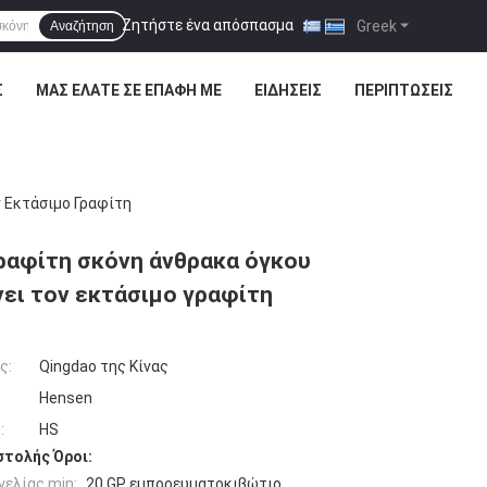
Ζητήστε ένα απόσπασμα
|
Greek
Αναζήτηση
Σ
ΜΑΣ ΕΛΆΤΕ ΣΕ ΕΠΑΦΉ ΜΕ
ΕΙΔΉΣΕΙΣ
ΠΕΡΙΠΤΏΣΕΙΣ
ν Εκτάσιμο Γραφίτη
ραφίτη σκόνη άνθρακα όγκου
νει τον εκτάσιμο γραφίτη
ς:
Qingdao της Κίνας
Hensen
:
HS
τολής Όροι:
ελίας min:
20 GP εμπορευματοκιβώτιο