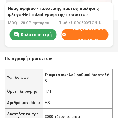
Νέος υψηλός - ποιοτικής καυτός πώλησης
φλόγα-Returdant γραφίτης ποσοστού
επέκτασης υλικών υψηλός
MOQ：20 GP εμπορευματοκιβώτιο
Τιμή：USD$500/TON-USD$3000/TON
Μας ελάτε σε
Καλύτερη τιμή
επαφή με
Περιγραφή προϊόντων
Γράφιτο υψηλού ρυθμού διαστολή
Υψηλό φως:
ς
Όροι πληρωμής
T/T
Αριθμό μοντέλου
HS
Δυνατότητα προ
3000 τόνος το μήνα