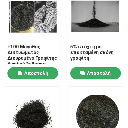
+100 Μέγεθος
5% στάχτη με
Δικτυώματος
επεκταμένη σκόνη
Διευρυμένο Γραφίτης
γραφίτη
Υψηλού Άνθρακα
Αποστολή
Αποστολή
ερώτησης
ερώτησης
Σπίτι
Προϊόντα
Περίπου εμείς