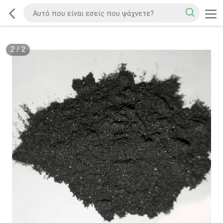
2
/
2