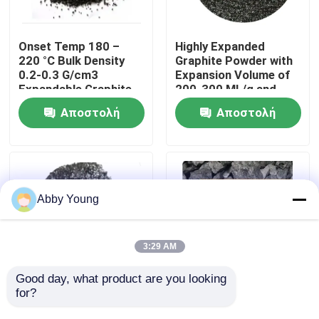
Γύρος εργοστασίων
Onset Temp 180 –
Highly Expanded
220 °C Bulk Density
Graphite Powder with
0.2-0.3 G/cm3
Expansion Volume of
Ποιοτικός έλεγχος
Expandable Graphite
200-300 ML/g and
Powder for
Volatile Content ≤4%
Αποστολή
Αποστολή
Performance
Μας ελάτε σε επαφή με
ερώτησης
ερώτησης
Ειδήσεις
Abby Young
Περιπτώσεις
3:29 AM
Από γραφίτη πρώτη ύλη
Good day, what product are you looking 
for?
Expandable Graphite
Industrial Expandable
Powder 200-300 ML/g
Graphite Powder Bulk
Φυσικός φυλλοειδής γραφίτης