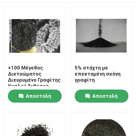
+100 Μέγεθος
5% στάχτη με
Δικτυώματος
επεκταμένη σκόνη
Διευρυμένο Γραφίτης
γραφίτη
Υψηλού Άνθρακα
Σπίτι
Αποστολή
Αποστολή
ερώτησης
ερώτησης
Προϊόντα
Περίπου εμείς