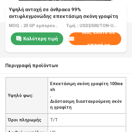
Υψηλή αντοχή σε άνθρακα 99%
αντιφλεγμονώδης επεκτάσιμη σκόνη γραφίτη
100mesh
MOQ：20 GP εμπορευματοκιβώτιο
Τιμή：USD$500/TON-USD$3000/TON
Μας ελάτε σε
Καλύτερη τιμή
επαφή με
Περιγραφή προϊόντων
Επεκτάσιμη σκόνη γραφίτη 100me
sh
Υψηλό φως:
,
Διάστασιμη διασταυρούμενη σκόν
η γραφίτη
Όροι πληρωμής
T/T