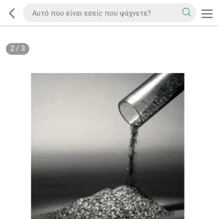
2
/
3