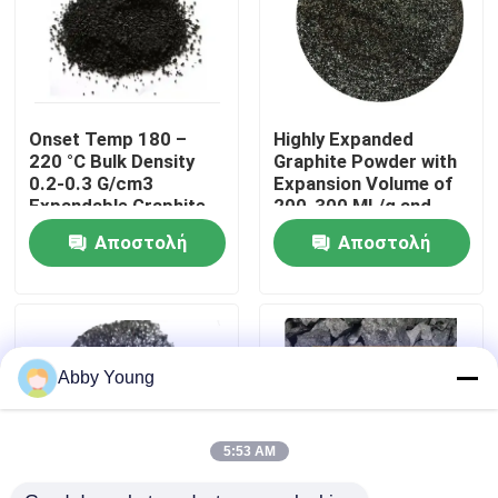
Γύρος εργοστασίων
Ποιοτικός έλεγχος
Onset Temp 180 –
Highly Expanded
220 °C Bulk Density
Graphite Powder with
0.2-0.3 G/cm3
Expansion Volume of
Μας ελάτε σε επαφή με
Expandable Graphite
200-300 ML/g and
Powder for
Volatile Content ≤4%
Αποστολή
Αποστολή
Performance
Ειδήσεις
ερώτησης
ερώτησης
Περιπτώσεις
Abby Young
Από γραφίτη πρώτη ύλη
5:53 AM
Φυσικός φυλλοειδής γραφίτης