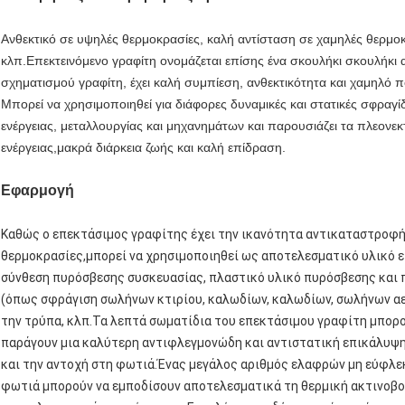
Ανθεκτικό σε υψηλές θερμοκρασίες, καλή αντίσταση σε χαμηλές θερμο
κλπ.Επεκτεινόμενο γραφίτη ονομάζεται επίσης ένα σκουλήκι σκουλήκι α
σχηματισμού γραφίτη, έχει καλή συμπίεση, ανθεκτικότητα και χαμηλό
Μπορεί να χρησιμοποιηθεί για διάφορες δυναμικές και στατικές σφραγί
ενέργειας, μεταλλουργίας και μηχανημάτων και παρουσιάζει τα πλεον
ενέργειας,μακρά διάρκεια ζωής και καλή επίδραση.
Εφαρμογή
Καθώς ο επεκτάσιμος γραφίτης έχει την ικανότητα αντικαταστροφή
θερμοκρασίες,μπορεί να χρησιμοποιηθεί ως αποτελεσματικό υλικό 
σύνθεση πυρόσβεσης συσκευασίας, πλαστικό υλικό πυρόσβεσης και 
(όπως σφράγιση σωλήνων κτιρίου, καλωδίων, καλωδίων, σωλήνων αερ
την τρύπα, κλπ.Τα λεπτά σωματίδια του επεκτάσιμου γραφίτη μπορο
παράγουν μια καλύτερη αντιφλεγμονώδη και αντιστατική επικάλυψη,
και την αντοχή στη φωτιά.Ένας μεγάλος αριθμός ελαφρών μη εύφλ
φωτιά μπορούν να εμποδίσουν αποτελεσματικά τη θερμική ακτινοβ