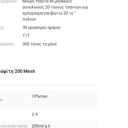
ομέρειες:
Μικρή τσάντα σε μεγάλους
συνολικούς 20 τόνους τσαντών για
εμπορευματοκιβώτιο 20 το "
ποδιών
ης:
30 εργάσιμες ημέρες
Τ/Τ
σφοράς:
300 τόνος το μήνα
ραφίτη 200 Mesh
10%max
α:
3-9
γία επέκτασης:
200ml/g λ.