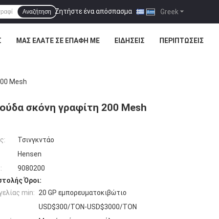
Ζητήστε ένα απόσπασμα
|
Greek
Αναζήτηση
Σ
ΜΑΣ ΕΛΆΤΕ ΣΕ ΕΠΑΦΉ ΜΕ
ΕΙΔΉΣΕΙΣ
ΠΕΡΙΠΤΏΣΕΙΣ
200 Mesh
ούδα σκόνη γραφίτη 200 Mesh
ς:
Τσινγκντάο
Hensen
:
9080200
τολής Όροι:
ελίας min:
20 GP εμπορευματοκιβώτιο
USD$300/TON-USD$3000/TON