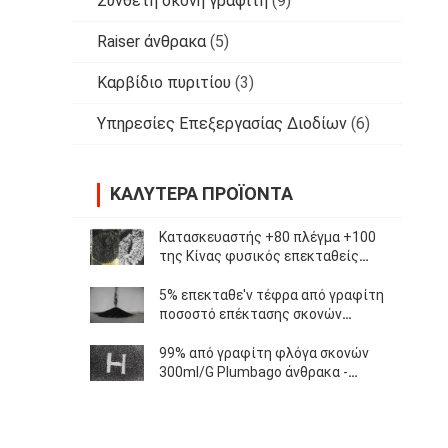
Σύνθετη σκόνη γραφίτη
(9)
Raiser άνθρακα
(5)
Καρβίδιο πυριτίου
(3)
Υπηρεσίες Επεξεργασίας Διοδίων
(6)
ΚΑΛΎΤΕΡΑ ΠΡΟΪΌΝΤΑ
Κατασκευαστής +80 πλέγμα +100
της Κίνας φυσικός επεκταθείς
γραφίτης άνθρακα 98% πλέγματος
υψηλός που χρησιμοποιείται στα
5% επεκταθε'ν τέφρα από γραφίτη
μηχανήματα
ποσοστό επέκτασης σκονών
250ml/G υψηλό για τη
μεταλλουργική βιομηχανία
99% από γραφίτη φλόγα σκονών
300ml/G Plumbago άνθρακα -
καθυστερών