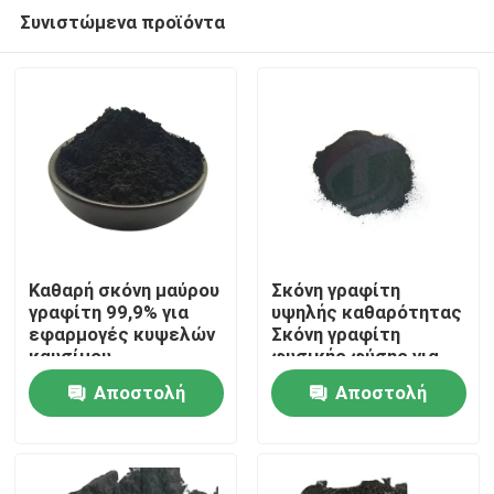
Συνιστώμενα προϊόντα
Καθαρή σκόνη μαύρου
Σκόνη γραφίτη
γραφίτη 99,9% για
υψηλής καθαρότητας
εφαρμογές κυψελών
Σκόνη γραφίτη
Σπίτι
καυσίμου
φυσικής φύσης για
καθαρότητας
μπαταρίες λιθίου
Αποστολή
Αποστολή
Ανοδική πρώτη ύλη
Προϊόντα
ερώτησης
ερώτησης
Περίπου εμείς