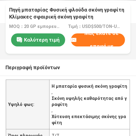
Πηγή μπαταρίας Φυσική φλούδα σκόνη γραφίτη
Κλίμακες σφαιρική σκόνη γραφίτη
MOQ：20 GP εμπορευματοκιβώτιο
Τιμή：USD$500/TON-USD$3000/TON
Μας ελάτε σε
Καλύτερη τιμή
επαφή με
Περιγραφή προϊόντων
Η μπαταρία φυσική σκόνη γραφίτη
,
Σκόνη υψηλής καθαρότητας από γ
Υψηλό φως:
ραφίτη
,
Χύτευση επεκτάσιμης σκόνης γρα
φίτη
Όροι πληρωμής
Τ/Τ