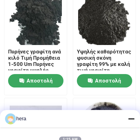
Γύρος εργοστασίων
Ποιοτικός έλεγχος
Πυρήνες γραφίτη ανά
Υψηλής καθαρότητας
Μας ελάτε σε επαφή με
κιλό Τιμή Προμήθεια
φυσική σκόνη
1-500 Um Πυρήνες
γραφίτη 99% με καλή
γραφίτη υψηλής
τιμή γραφίτη
καθαρότητας
Ειδήσεις
Αποστολή
Αποστολή
ερώτησης
ερώτησης
Περιπτώσεις
Από γραφίτη πρώτη ύλη
hera
Φυσικός φυλλοειδής γραφίτης
1:15 AM