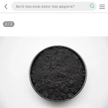
2
/
2