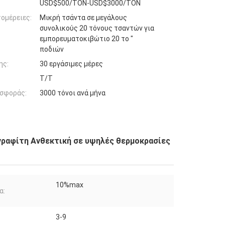
USD$500/TON-USD$3000/TON
ομέρειες:
Μικρή τσάντα σε μεγάλους
συνολικούς 20 τόνους τσαντών για
εμπορευματοκιβώτιο 20 το "
ποδιών
ης:
30 εργάσιμες μέρες
Τ/Τ
σφοράς:
3000 τόνοι ανά μήνα
ραφίτη Ανθεκτική σε υψηλές θερμοκρασίες
10%max
α:
3-9