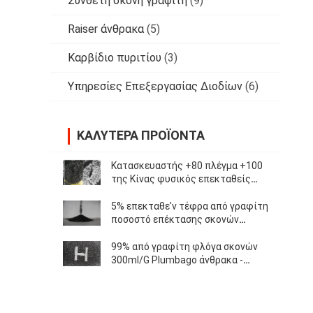
Σύνθετη σκόνη γραφίτη
(9)
Raiser άνθρακα
(5)
Καρβίδιο πυριτίου
(3)
Υπηρεσίες Επεξεργασίας Διοδίων
(6)
ΚΑΛΎΤΕΡΑ ΠΡΟΪΌΝΤΑ
Κατασκευαστής +80 πλέγμα +100
της Κίνας φυσικός επεκταθείς
γραφίτης άνθρακα 98% πλέγματος
υψηλός που χρησιμοποιείται στα
5% επεκταθε'ν τέφρα από γραφίτη
μηχανήματα
ποσοστό επέκτασης σκονών
250ml/G υψηλό για τη
μεταλλουργική βιομηχανία
99% από γραφίτη φλόγα σκονών
300ml/G Plumbago άνθρακα -
καθυστερών