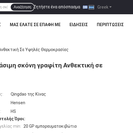
Ζητήστε ένα απόσπασμα
|
Greek
Αναζήτηση
Σ
ΜΑΣ ΕΛΆΤΕ ΣΕ ΕΠΑΦΉ ΜΕ
ΕΙΔΉΣΕΙΣ
ΠΕΡΙΠΤΏΣΕΙΣ
Ανθεκτική Σε Υψηλές Θερμοκρασίες
σιμη σκόνη γραφίτη Ανθεκτική σε
ς:
Qingdao της Κίνας
Hensen
:
HS
τολής Όροι:
ελίας min:
20 GP εμπορευματοκιβώτιο