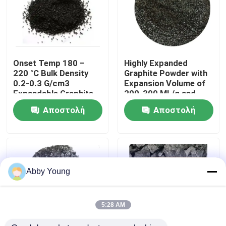
Γύρος εργοστασίων
Ποιοτικός έλεγχος
Onset Temp 180 –
Highly Expanded
220 °C Bulk Density
Graphite Powder with
0.2-0.3 G/cm3
Expansion Volume of
Μας ελάτε σε επαφή με
Expandable Graphite
200-300 ML/g and
Powder for
Volatile Content ≤4%
Αποστολή
Αποστολή
Performance
Ειδήσεις
ερώτησης
ερώτησης
Περιπτώσεις
Abby Young
Από γραφίτη πρώτη ύλη
5:28 AM
Φυσικός φυλλοειδής γραφίτης