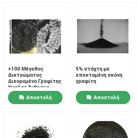
+100 Μέγεθος
5% στάχτη με
Δικτυώματος
επεκταμένη σκόνη
Διευρυμένο Γραφίτης
γραφίτη
Υψηλού Άνθρακα
Σπίτι
Αποστολή
Αποστολή
ερώτησης
ερώτησης
Προϊόντα
Περίπου εμείς