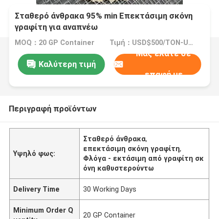
Σταθερό άνθρακα 95% min Επεκτάσιμη σκόνη
γραφίτη για αναπνέω
MOQ：20 GP Container
Τιμή：USD$500/TON-USD$3000/TON
Μας ελάτε σε
Καλύτερη τιμή
επαφή με
Περιγραφή προϊόντων
Σταθερό άνθρακα
,
επεκτάσιμη σκόνη γραφίτη
,
Υψηλό φως:
Φλόγα - εκτάσιμη από γραφίτη σκ
όνη καθυστερούντω
Delivery Time
30 Working Days
Minimum Order Q
20 GP Container